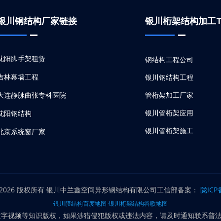
银川钢结构厂家链接
银川桁架结构加工T
沈阳脚手架租赁
钢结构工程公司
吉林幕墙工程
银川钢结构工程
大连静脉曲张专科医院
管桁架加工厂家
银川管桁架应用
沈阳钢结构
银川管桁架施工
北京系统窗厂家
银川管桁架安装
呼和浩特膜结构
银川管桁架加工
北京拉弯厂
银川管桁架
大连钢结构厂家
012~2026 版权所有 银川中兰鑫空间异形钢结构有限公司工信部备案：
陇ICP
钢结构加工厂家
银川膜结构百度地图
银川桁架结构谷歌地图
沈阳卷帘门
视频等知识版权，如果涉猎侵犯版权或违法内容，请及时通知联系普法志愿服务
膜结构生产厂家