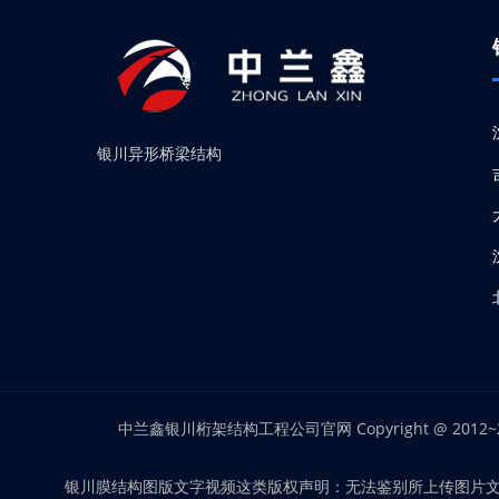
异
形
桥
梁
银川异形桥梁结构
结
构
_
异
形
结
构
_
中兰鑫银川桁架结构工程公司官网 Copyright @ 2
产
品
银川膜结构图版文字视频这类版权声明：无法鉴别所上传图片文字